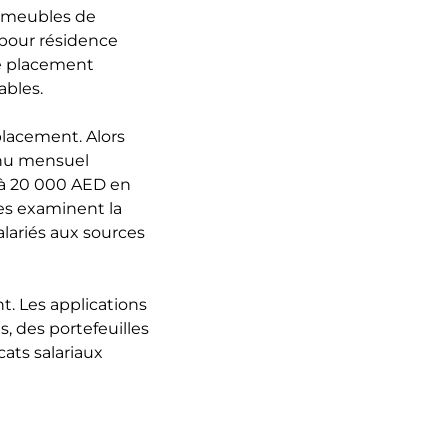
immeubles de
 pour résidence
de placement
ables.
lacement. Alors
enu mensuel
 à 20 000 AED en
ues examinent la
alariés aux sources
 Les applications
, des portefeuilles
cats salariaux