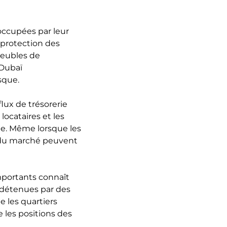
occupées par leur
 protection des
mmeubles de
 Dubaï
sque.
flux de trésorerie
ocataires et les
te. Même lorsque les
ns du marché peuvent
importants connaît
s détenues par des
e les quartiers
 les positions des