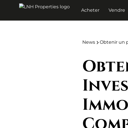
Acheter
Vendre
News
Obtenir un 
Obte
Inve
Immob
Comp