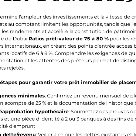
rmine l'ampleur des investissements et la vitesse de c
hats au comptant limitent les opportunités, tandis que l'e
 les rendements et accélère la constitution de patrimoin
re de Dubaï
Ratios prêt-valeur de 75 à 80 %
pour les ré
urs internationaux, en créant des points d'entrée access
ts locatifs de 6 à 8 %. Comprendre les exigences de qual
ntation et les attentes des prêteurs permet de disting
ts rejetés.
 étapes pour garantir votre prêt immobilier de place
xigences minimales
: Confirmez un revenu mensuel de plu
'un acompte de 25 % et la documentation de l'historique 
éapprobation hypothécaire
: Soumettez des preuves de
es et une pièce d'identité à 2 ou 3 banques à des fins d
cité d'emprunt
io dette/revenu
: Veiller à ce que les dettes existantes et