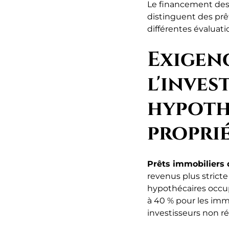
Le financement des 
distinguent des prê
différentes évaluati
Exigenc
l'inves
hypoth
propri
Prêts immobiliers 
revenus plus stricte
hypothécaires occup
à 40 % pour les imm
investisseurs non r