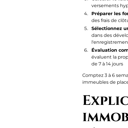
versements hypo
Préparer les f
des frais de clô
Sélectionnez u
dans des dévelo
l'enregistreme
Évaluation com
évaluent la prop
de 7 à 14 jours
Comptez 3 à 6 semai
immeubles de placem
Expli
immob