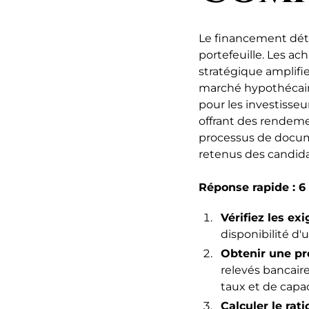
Le financement déte
portefeuille. Les ac
stratégique amplifie
marché hypothécai
pour les investisse
offrant des rendemen
processus de docume
retenus des candida
Réponse rapide : 6
Vérifiez les e
disponibilité d
Obtenir une pr
relevés bancair
taux et de capa
Calculer le rat